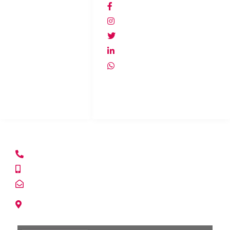
Inicio
Lacasadelespiachile
Productos
@lacasadelespia
Terminos y
@lacasadelespia
condiciones
lacasadelespia
Política de
+56940607278
privacidad
Política de
devolución
CASA MATRIZ
+56222153865
+56992354017
info@lacasadelespia.cl
Avda. Tabancura 1515 of. 309.
Vitacura, Santiago