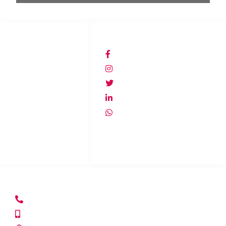
ACCESO DIRECTO
REDES SOCIALES
Inicio
Lacasadelespiachile
Productos
@lacasadelespia
Terminos y
@lacasadelespia
condiciones
lacasadelespia
Política de
+56940607278
privacidad
Política de
devolución
CASA MATRIZ
+56222153865
+56992354017