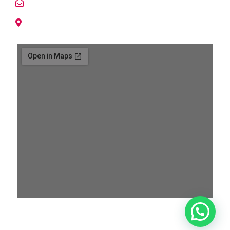
info@lacasadelespia.cl
Avda. Tabancura 1515 of. 309.
Vitacura, Santiago