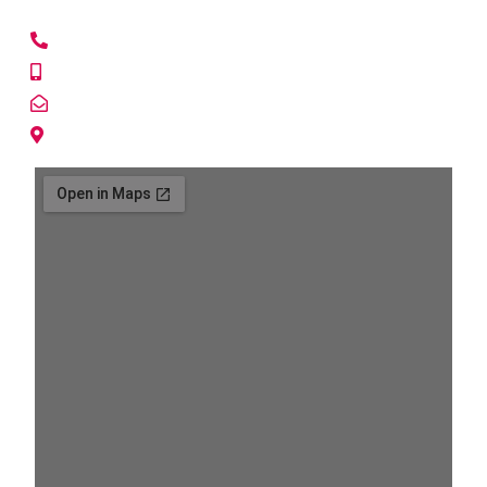
SANTIAGO CENTRO
+56225691655
+56940607278
centro@lacasadelespia.cl
Paseo Ahumada 131 Of. 618 Santiago Centro