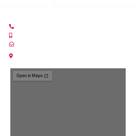
CASA MATRIZ
+56222153865
+56992354017
info@lacasadelespia.cl
Avda. Tabancura 1515 of. 309.
Vitacura, Santiago