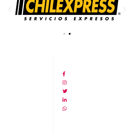
ACCESO DIRECTO
REDES SOCIALES
Inicio
Lacasadelespiachile
Productos
@lacasadelespia
Terminos y
@lacasadelespia
condiciones
lacasadelespia
Política de
+56940607278
privacidad
Política de
devolución