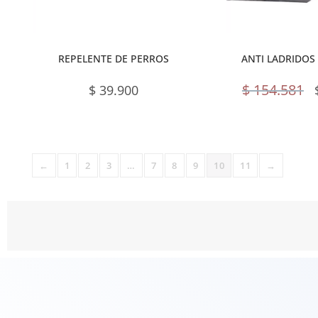
REPELENTE DE PERROS
ANTI LADRIDOS
$
154.581
$
39.900
←
1
2
3
…
7
8
9
10
11
→