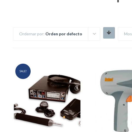
Ordernar por:
Orden por defecto
Mos
SALE!