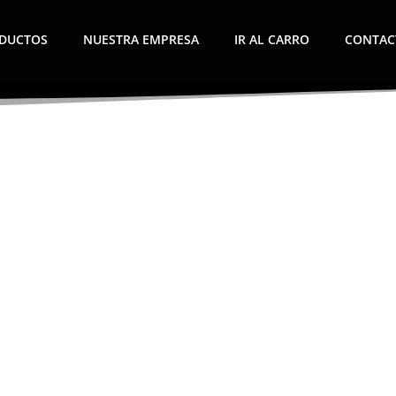
DUCTOS
NUESTRA EMPRESA
IR AL CARRO
CONTAC
Líderes en
Seguridad
EMPRE
ductos
ejores productos de seguridad y espi