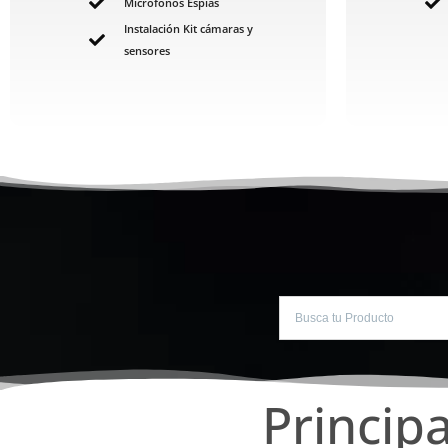
Micrófonos Espías
Instalación Kit cámaras y
sensores
Princip