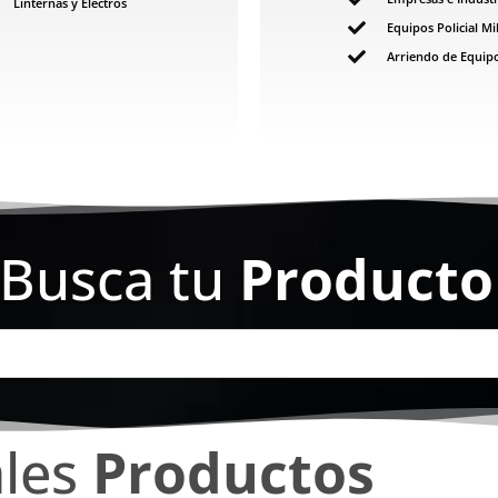
Linternas y Electros
Equipos Policial Mil
Arriendo de Equip
Busca tu
Producto
ales
Productos