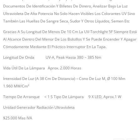
Documentos De Identificación Y Billetes De Dinero, Analizar Bajo La Luz
Ultravioleta De Alta Potencia No Solo Hacen Visibles Los Colorantes UV Sino
También Las Huellas De Sangre Seca, Sudor Y Otros Líquidos, Semen Etc
Gracias A Su Longitud De Menos De 10 Cm La UV-Torchlight 5F Siempre Está
Al Alcance Dentro Del Menor De Los Bolsillos Y Se Puede Encender Y Apagar
Cómodamente Mediante El Práctico Interruptor En La Tapa.
Longitud De Onda UV-A, Peak Hasta 380 ~ 385 Nm
Vida Útil De La Lámpara Aprox. 2.000 Horas
Intensidad De Luz (a 38 Cm De Distancia) – Cono De Luz M, Ø 100 Mm
1.960 ΜW/cm²
Tiempo De Arranque < 1 S Tipo De Lámpara 9 X LED, Aprox.1 W
Unidad Generador Radiación Ultravioleta
$25.000 Mas IVA