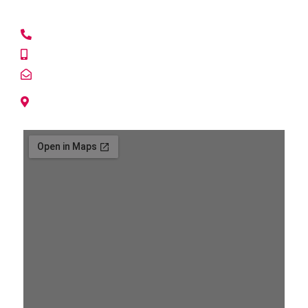
CASA MATRIZ
+56222153865
+56992354017
info@lacasadelespia.cl
Avda. Tabancura 1515 of. 309.
Vitacura, Santiago