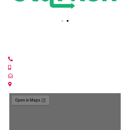
SANTIAGO CENTRO
+56225691655
+56940607278
centro@lacasadelespia.cl
Paseo Ahumada 131 Of. 618 Santiago Centro