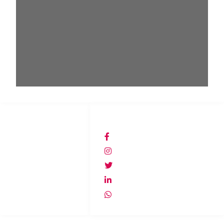
ACCESO DIRECTO
REDES SOCIALES
Inicio
Lacasadelespiachile
Productos
@lacasadelespia
Empresa
@lacasadelespia
Contacto
lacasadelespia
Repelentes
+56940607278