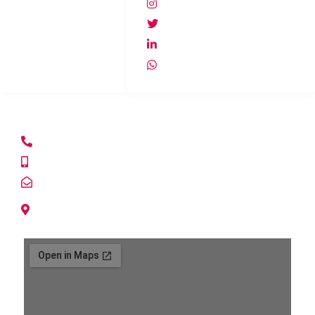
Productos
@lacasadelespia
Empresa
@lacasadelespia
Contacto
lacasadelespia
Repelentes
+56940607278
CASA MATRIZ
+56222153865
+56992354017
info@lacasadelespia.cl
Avda. Tabancura 1515 of. 309.
Vitacura, Santiago