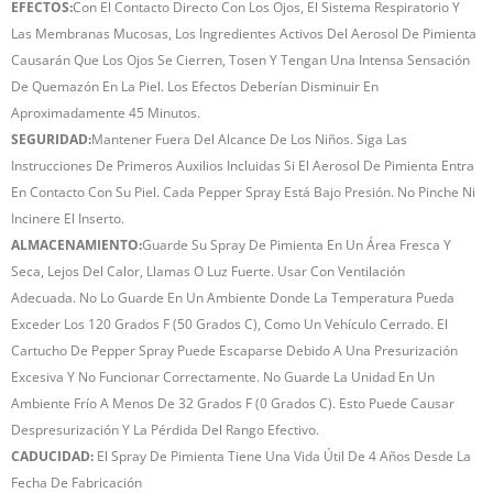
EFECTOS:
Con El Contacto Directo Con Los Ojos, El Sistema Respiratorio Y
Las Membranas Mucosas, Los Ingredientes Activos Del Aerosol De Pimienta
Causarán Que Los Ojos Se Cierren, Tosen Y Tengan Una Intensa Sensación
De Quemazón En La Piel. Los Efectos Deberían Disminuir En
Aproximadamente 45 Minutos.
SEGURIDAD:
Mantener Fuera Del Alcance De Los Niños. Siga Las
Instrucciones De Primeros Auxilios Incluidas Si El Aerosol De Pimienta Entra
En Contacto Con Su Piel. Cada Pepper Spray Está Bajo Presión. No Pinche Ni
Incinere El Inserto.
ALMACENAMIENTO:
Guarde Su Spray De Pimienta En Un Área Fresca Y
Seca, Lejos Del Calor, Llamas O Luz Fuerte. Usar Con Ventilación
Adecuada. No Lo Guarde En Un Ambiente Donde La Temperatura Pueda
Exceder Los 120 Grados F (50 Grados C), Como Un Vehículo Cerrado. El
Cartucho De Pepper Spray Puede Escaparse Debido A Una Presurización
Excesiva Y No Funcionar Correctamente. No Guarde La Unidad En Un
Ambiente Frío A Menos De 32 Grados F (0 Grados C). Esto Puede Causar
Despresurización Y La Pérdida Del Rango Efectivo.
CADUCIDAD:
El Spray De Pimienta Tiene Una Vida Útil De 4 Años Desde La
Fecha De Fabricación