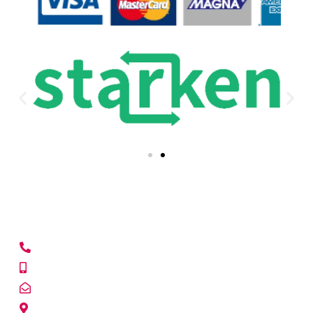
SANTIAGO CENTRO
+56225691655
+56940607278
centro@lacasadelespia.cl
Paseo Ahumada 131 Of. 618 Santiago Centro