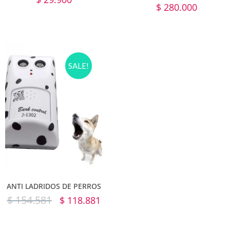
$
280.000
SALE!
ANTI LADRIDOS DE PERROS
$
154.581
$
118.881