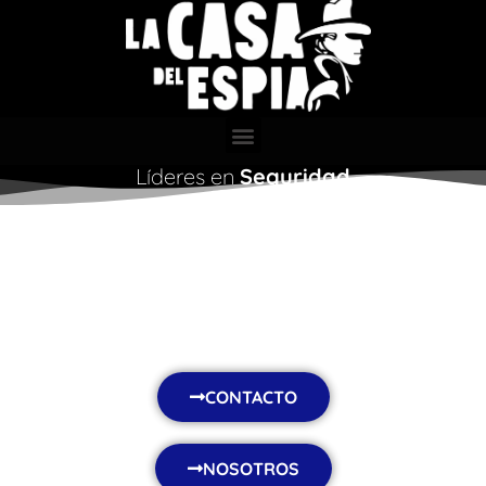
Líderes en
Seguridad
ESPIONAJE
productos
Contamos con los mejores productos de seguridad y
espionaje certificados.
CONTACTO
NOSOTROS