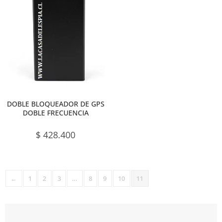
DOBLE BLOQUEADOR DE GPS
DOBLE FRECUENCIA
$
428.400
←
1
2
3
…
8
9
10
11